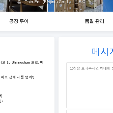
홈
-
Opto-Edu (Beijing) Co., Ltd. 연락처 정보
공장 투어
품질 관리
메시
오 18 Shijingshan 도로, 베
웹 사이트 전체 제품 범위!)
간)
간)