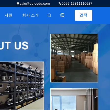
sale@optoedu.com
0086-13911110627
자원
회사 소개
견적
描述